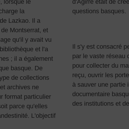
 lorsque le
hive sur les
charge la
questions basques.
de Lazkao. Il a
 de Montserrat, et
ge qu'il y avait vu
Il s'y est consacré 
bibliothèque et l'a
par le vaste réseau 
es ; il a également
pour collecter du mat
hèque basque. De
reçu, ouvrir les port
ype de collections
à sauver une partie 
 et archives ne
documentaire basque,
r format particulier
des institutions et de
soit parce qu'elles
destinité. L'objectif