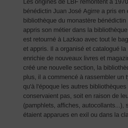
Les origines de LBF remontent à 1970,
d'Agirre était de créer une grande arc
bénédictin Juan José Agirre a pris en 
bibliothèque du monastère bénédictin 
appris son métier dans la bibliothèque
est retourné à Lazkao avec tout le baga
et appris. Il a organisé et catalogué la 
enrichie de nouveaux livres et magazin
créé une nouvelle section, la bibliot
plus, il a commencé à rassembler un t
qu'à l'époque les autres bibliothèques
conservaient pas, soit en raison de leu
(pamphlets, affiches, autocollants...), 
étaient apparues en exil ou dans la clan