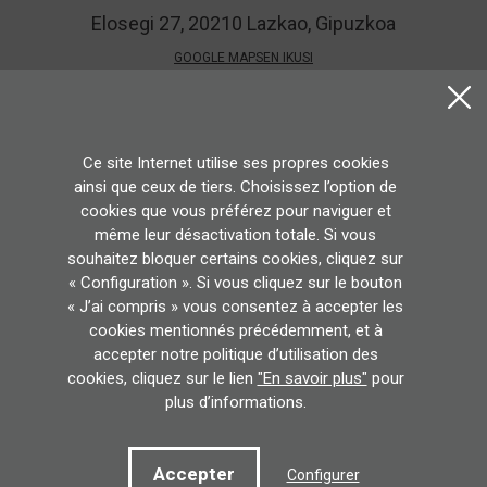
Elosegi 27, 20210 Lazkao, Gipuzkoa
GOOGLE MAPSEN IKUSI
Conditions d'utilisation
Politique de confidentialité
Politique en matière de cookies
Ce site Internet utilise ses propres cookies
Desarrollado po
ainsi que ceux de tiers. Choisissez l’option de
cookies que vous préférez pour naviguer et
même leur désactivation totale. Si vous
souhaitez bloquer certains cookies, cliquez sur
« Configuration ». Si vous cliquez sur le bouton
« J’ai compris » vous consentez à accepter les
cookies mentionnés précédemment, et à
accepter notre politique d’utilisation des
cookies, cliquez sur le lien
"En savoir plus"
pour
plus d’informations.
Accepter
Configurer