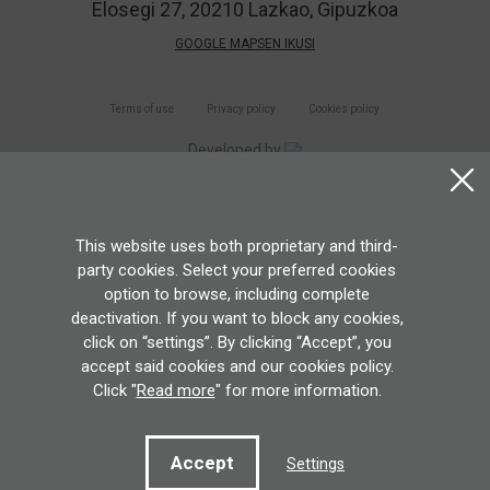
Elosegi 27, 20210 Lazkao, Gipuzkoa
GOOGLE MAPSEN IKUSI
Terms of use
Privacy policy
Cookies policy
Developed by
This website uses both proprietary and third-
party cookies. Select your preferred cookies
option to browse, including complete
deactivation. If you want to block any cookies,
click on “settings”. By clicking “Accept”, you
accept said cookies and our cookies policy.
Click "
Read more
" for more information.
Accept
Settings