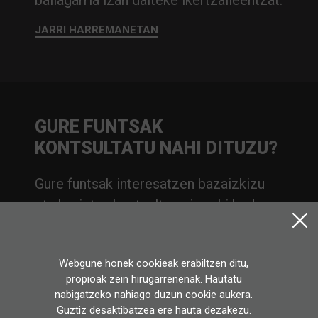
baliagarria izan daiteke ikertzaileentzat.
JARRI HARREMANETAN
GURE FUNTSAK
KONTSULTATU NAHI DITUZU?
Gure funtsak interesatzen bazaizkizu
eta horietan kontsulta egin nahi baduzu,
arrazoia edozein delarik ere, jar zaitez
gurekin harremanetan.
Webgune honek cookieak erabiltzen ditu,
JARRI HARREMANETAN
propioak zein hirugarrenenak. Hautatu
nabigatzeko nahiago duzun cookie aukera.
Guztiz desaktibatzea ere hauta dezakezu.