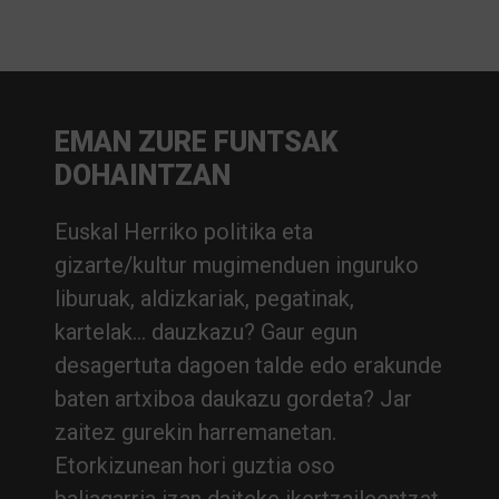
EMAN ZURE FUNTSAK
DOHAINTZAN
Euskal Herriko politika eta
gizarte/kultur mugimenduen inguruko
liburuak, aldizkariak, pegatinak,
kartelak… dauzkazu? Gaur egun
desagertuta dagoen talde edo erakunde
baten artxiboa daukazu gordeta? Jar
zaitez gurekin harremanetan.
Etorkizunean hori guztia oso