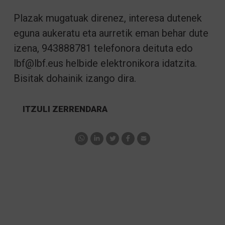
Plazak mugatuak direnez, interesa dutenek
eguna aukeratu eta aurretik eman behar dute
izena, 943888781 telefonora deituta edo
lbf@lbf.eus
helbide elektronikora idatzita.
Bisitak dohainik izango dira.
ITZULI ZERRENDARA