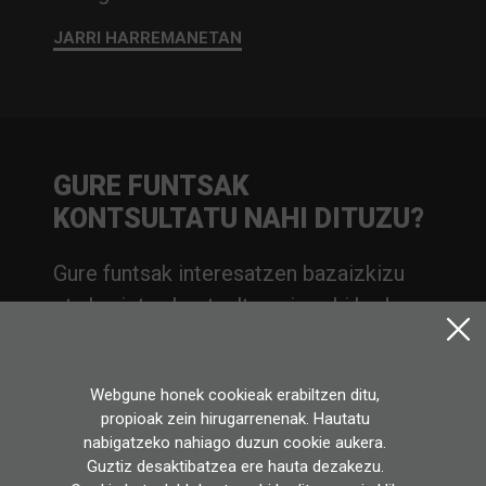
JARRI HARREMANETAN
GURE FUNTSAK
KONTSULTATU NAHI DITUZU?
Gure funtsak interesatzen bazaizkizu
eta horietan kontsulta egin nahi baduzu,
arrazoia edozein delarik ere, jar zaitez
gurekin harremanetan.
Webgune honek cookieak erabiltzen ditu,
JARRI HARREMANETAN
propioak zein hirugarrenenak. Hautatu
nabigatzeko nahiago duzun cookie aukera.
Guztiz desaktibatzea ere hauta dezakezu.