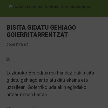
Ir directamente al contenido
BISITA GIDATU GEHIAGO
GOIERRITARRENTZAT
2026 EKA 03
Lazkaoko Beneditarren Fundazioak bisita
gidatu gehiago antolatu ditu ekaina eta
uztailean, Goierriko udalekin egindako
hitzarmenen baitan.