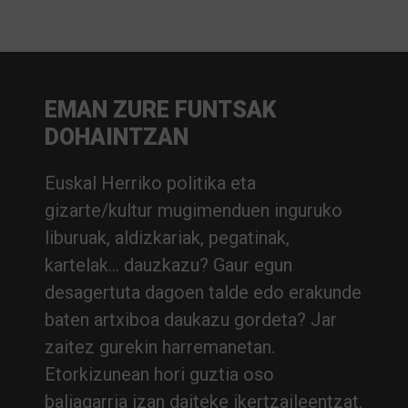
EMAN ZURE FUNTSAK
DOHAINTZAN
Euskal Herriko politika eta
gizarte/kultur mugimenduen inguruko
liburuak, aldizkariak, pegatinak,
kartelak… dauzkazu? Gaur egun
desagertuta dagoen talde edo erakunde
baten artxiboa daukazu gordeta? Jar
zaitez gurekin harremanetan.
Etorkizunean hori guztia oso
baliagarria izan daiteke ikertzaileentzat.