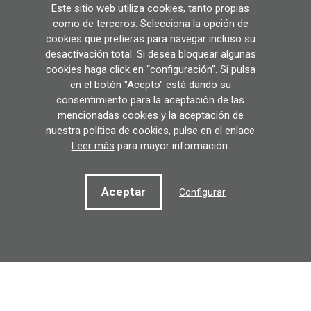
CONTACTAR
Este sitio web utiliza cookies, tanto propias
como de terceros. Selecciona la opción de
cookies que prefieras para navegar incluso su
desactivación total. Si desea bloquear algunas
cookies haga click en “configuración”. Si pulsa
en el botón "Acepto" está dando su
consentimiento para la aceptación de las
mencionadas cookies y la aceptación de
nuestra política de cookies, pulse en el enlace
Leer más
para mayor información.
lbf@lbf.eus
(+34) 943 888 781
Aceptar
Configurar
Contactar
Elosegi 27, 20210 Lazkao, Gipuzkoa
GOOGLE MAPSEN IKUSI