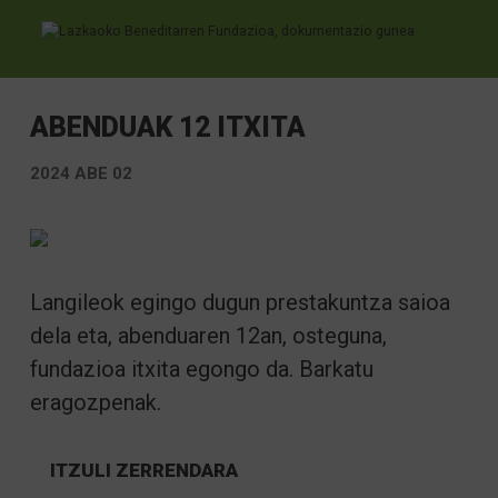
Ir directamente al contenido
ABENDUAK 12 ITXITA
2024 ABE 02
Langileok egingo dugun prestakuntza saioa
dela eta, abenduaren 12an, osteguna,
fundazioa itxita egongo da. Barkatu
eragozpenak.
ITZULI ZERRENDARA