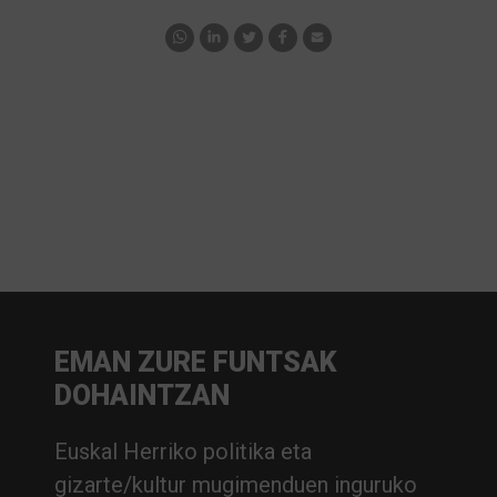
EMAN ZURE FUNTSAK
DOHAINTZAN
Euskal Herriko politika eta
gizarte/kultur mugimenduen inguruko