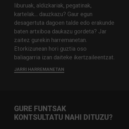
liburuak, aldizkariak, pegatinak,
kartelak… dauzkazu? Gaur egun
desagertuta dagoen talde edo erakunde
baten artxiboa daukazu gordeta? Jar
zaitez gurekin harremanetan.
Etorkizunean hori guztia oso
baliagarria izan daiteke ikertzaileentzat.
JARRI HARREMANETAN
GURE FUNTSAK
KONTSULTATU NAHI DITUZU?