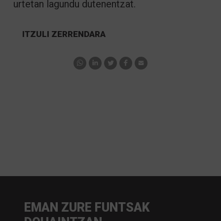
urtetan lagundu dutenentzat.
ITZULI ZERRENDARA
EMAN ZURE FUNTSAK