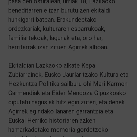
pasa den ostiralean, urriak 18, Lazkaoko
beneditarren elizan burutu zen ekitaldi
hunkigarri batean. Erakundeetako
ordezkariak, kulturaren esparrukoak,
familiartekoak, lagunak eta, oro har,
herritarrak izan zituen Agirrek alboan.
Ekitaldian Lazkaoko alkate Kepa
Zubiarrainek, Eusko Jaurlaritzako Kultura eta
Hezkuntza Politika sailburu ohi Mari Karmen
Garmendiak eta Eider Mendoza Gipuzkoako
diputatu nagusiak hitz egin zuten, eta denek
Agirrek egindako lanaren garrantzia eta
Euskal Herriko historiaren azken
hamarkadetako memoria gordetzeko