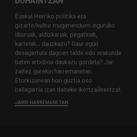
DOHAINTZAN
Euskal Herriko politika eta
gizarte/kultur mugimenduen inguruko
liburuak, aldizkariak, pegatinak,
kartelak… dauzkazu? Gaur egun
desagertuta dagoen talde edo erakunde
baten artxiboa daukazu gordeta? Jar
zaitez gurekin harremanetan.
Etorkizunean hori guztia oso
baliagarria izan daiteke ikertzaileentzat.
JARRI HARREMANETAN