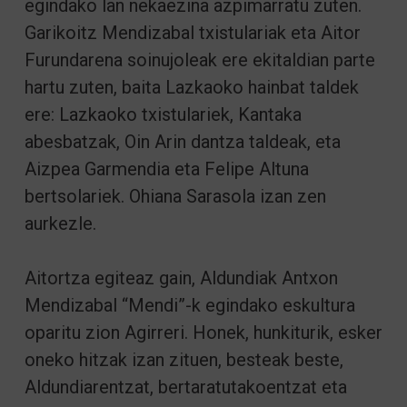
egindako lan nekaezina azpimarratu zuten.
Garikoitz Mendizabal txistulariak eta Aitor
Furundarena soinujoleak ere ekitaldian parte
hartu zuten, baita Lazkaoko hainbat taldek
ere: Lazkaoko txistulariek, Kantaka
abesbatzak, Oin Arin dantza taldeak, eta
Aizpea Garmendia eta Felipe Altuna
bertsolariek. Ohiana Sarasola izan zen
aurkezle.
Aitortza egiteaz gain, Aldundiak Antxon
Mendizabal “Mendi”-k egindako eskultura
oparitu zion Agirreri. Honek, hunkiturik, esker
oneko hitzak izan zituen, besteak beste,
Aldundiarentzat, bertaratutakoentzat eta