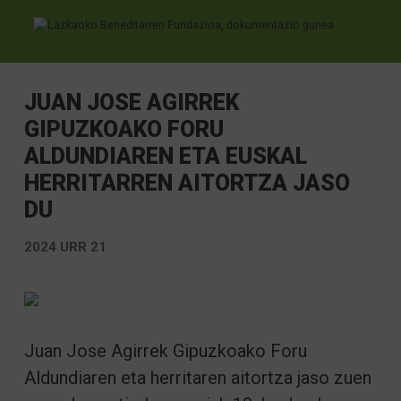
Ir directamente al contenido
JUAN JOSE AGIRREK
GIPUZKOAKO FORU
ALDUNDIAREN ETA EUSKAL
HERRITARREN AITORTZA JASO
DU
2024 URR 21
Juan Jose Agirrek Gipuzkoako Foru
Aldundiaren eta herritaren aitortza jaso zuen