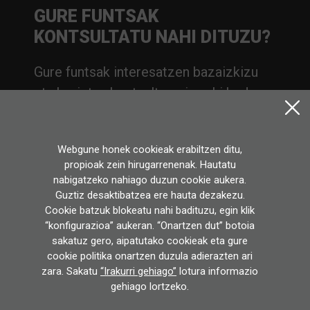
GURE FUNTSAK
KONTSULTATU NAHI DITUZU?
Gure funtsak interesatzen bazaizkizu
eta horietan kontsulta egin nahi baduzu,
arrazoia edozein delarik ere, jar zaitez
gurekin harremanetan.
Webgune honek cookieak erabiltzen ditu,
JARRI HARREMANETAN
propioak zein hirugarrenenak. Hautatu
nabigatzeko nahiago duzun cookie aukera.
Guztiz desaktibatzea ere hauta dezakezu.
Cookie batzuk blokeatu nahi badituzu, egin klik
“konfigurazioa” aukeran. “Onartzen dut” botoia
sakatuz gero, aipatutako cookieak eta gure
cookie politika onartzen duzula adierazten ari
zara. Sakatu
“Irakurri gehiago”
lotura informazio
gehiago lortzeko.